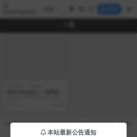
登录
一加
3C数码
大型展会
2023 ChinaJoy | 一加手机展
台
项目行业：数码 项目日期：2023年
7月28日至31日 项目地点：上海新
3 年前
185
国际博览...
Copyright © 2026 https://eventvariety.cn/ 平台提供活动策划方案、平面设计
和效果图的上传与下载，以及活动资源需求发布服务
本站最新公告通知
沪ICP备2023016881号-2
京公网安备 31011302007362