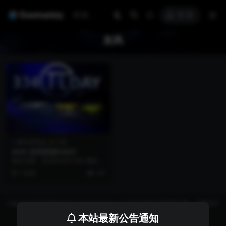
登录
东风
新车发布会
汽车
2025 东风奕派πDAY
项目日期：2025年3月14日 项目地
点：杭州市拱墅区运河文化发布中
1 年前
147
心 项目名称...
Copyright © 2026 https://eventvariety.cn/ 平台提供活动策划方案、平面设计
和效果图的上传与下载，以及活动资源需求发布服务
本站最新公告通知
沪ICP备2023016881号-2
京公网安备 31011302007362