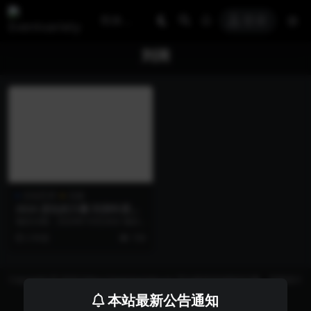
登录
刘润
文化艺术
文娱
2024 进化的力量·刘润年度演
讲
项目日期：2024年10月26日 项目
地点：上海市杨浦区纪希片场 项目
2 年前
158
名称：20...
Copyright © 2026 https://eventvariety.cn/ 平台提供活动策划方案、平面设计
和效果图的上传与下载，以及活动资源需求发布服务
本站最新公告通知
沪ICP备2023016881号-2
京公网安备 31011302007362