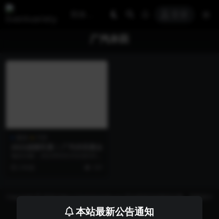
登录
广汽丰田
案例
汽车
2023成都车展 | 广汽丰田展台
项目日期：2023年8月25日至9月3
日 项目地点：成都市双流区中国西
3 年前
137
部国际博览...
Copyright © 2026 https://eventvariety.cn/ 平台提供活动策划方案、平面设计
和效果图的上传与下载，以及活动资源需求发布服务
本站最新公告通知
沪ICP备2023016881号-2
京公网安备 31011302007362