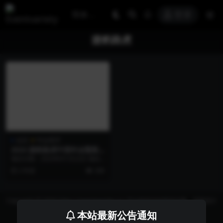
登录
捷豹路虎
会议
年会尾牙
2024 捷豹路虎中国年会暨新
春音乐会
项目日期：2024年01月22日 项目
地点： 上海市徐汇区捷豹上海交响
2 年前
208
音乐厅 项...
Copyright © 2026 https://eventvariety.cn/ 平台提供活动策划方案、平面设计
和效果图的上传与下载，以及活动资源需求发布服务
本站最新公告通知
沪ICP备2023016881号-2
京公网安备 31011302007362