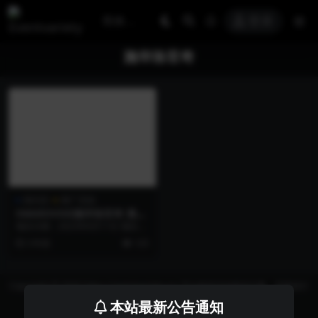
登录
施华洛世奇
快闪店
推广活动
SWAROVSKI施华洛世奇 澳门
快闪店
项目日期：2023年8月11日 项目地
点：澳门特别行政区路氹城威尼斯
3 年前
125
人购物中心 ...
Copyright © 2026 https://eventvariety.cn/ 平台提供活动策划方案、平面设计
和效果图的上传与下载，以及活动资源需求发布服务
本站最新公告通知
沪ICP备2023016881号-2
京公网安备 31011302007362