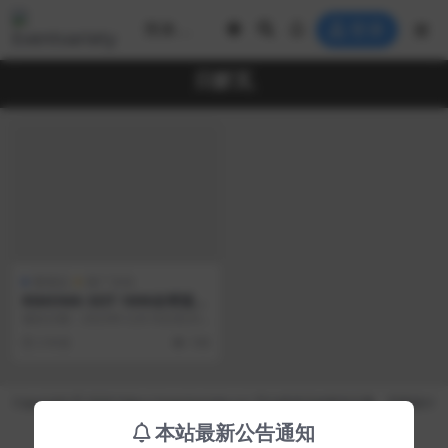
登录
日默瓦
奢侈品
推广活动
RIMOWA SEIT 1898全球巡回
展 上海
项目日期：2023年12月16日至202
4年1月3日 项目地点： 上海当代艺
3 年前
198
术馆...
Copyright © 2026 https://eventvariety.cn/ 平台提供活动策划方案、平面设计
和效果图的上传与下载，以及活动资源需求发布服务
本站最新公告通知
沪ICP备2023016881号-2
京公网安备 31011302007362