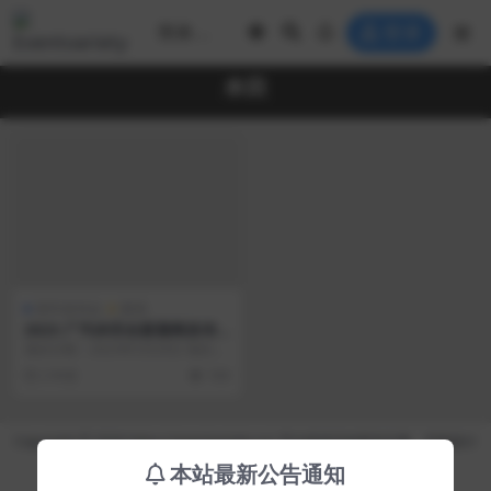
登录
本田
新车发布会
案例
2023 广汽本田全新雅阁发布
会
项目日期：2023年5月20日 项目地
点：厦门市思明区黄厝海滩 项目名
2 年前
100
称：202...
Copyright © 2026 https://eventvariety.cn/ 平台提供活动策划方案、平面设计
和效果图的上传与下载，以及活动资源需求发布服务
本站最新公告通知
沪ICP备2023016881号-2
京公网安备 31011302007362