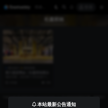
登录
杜嘉班纳
展台设计
展览美陈
第六届进博会｜杜嘉班纳展台
项目日期：2023年11月5日至11月
10日 项目地点：国家会展中心(上
3 年前
106
海) 项...
Copyright © 2026 https://eventvariety.cn/ 平台提供活动策划方案、平面设计
和效果图的上传与下载，以及活动资源需求发布服务
本站最新公告通知
沪ICP备2023016881号-2
京公网安备 31011302007362