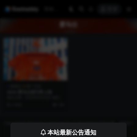
登录
爱马仕
奢侈品
推广活动
2024 爱马仕报刊亭上海
项目日期：2024年9月20日 项目地
点：上海市黄浦区洛克外滩源 项目
2 年前
144
名称：20...
Copyright © 2026 https://eventvariety.cn/ 平台提供活动策划方案、平面设计
和效果图的上传与下载，以及活动资源需求发布服务
本站最新公告通知
沪ICP备2023016881号-2
京公网安备 31011302007362