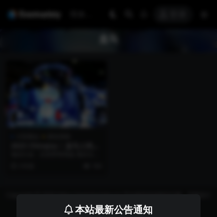
登录
盒马
大型展会
展览美陈
2023 ChinaJoy | 盒马人间菜
场
项目行业：百货零售商超 项目日
期：2023年7月28日至31日 项目地
3 年前
194
点：上海新...
Copyright © 2026 https://eventvariety.cn/ 平台提供活动策划方案、平面设计
和效果图的上传与下载，以及活动资源需求发布服务
本站最新公告通知
沪ICP备2023016881号-2
京公网安备 31011302007362