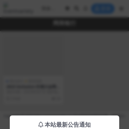
登录
网商银行
展台设计
展览美陈
2023 Inclusion·外滩大会网商
银行展台
项目日期：2023年9月7日 项目地
点：上海市黄浦区世博园 项目名
3 年前
58
称：2023 ...
Copyright © 2026 https://eventvariety.cn/ 平台提供活动策划方案、平面设计
和效果图的上传与下载，以及活动资源需求发布服务
本站最新公告通知
沪ICP备2023016881号-2
京公网安备 31011302007362