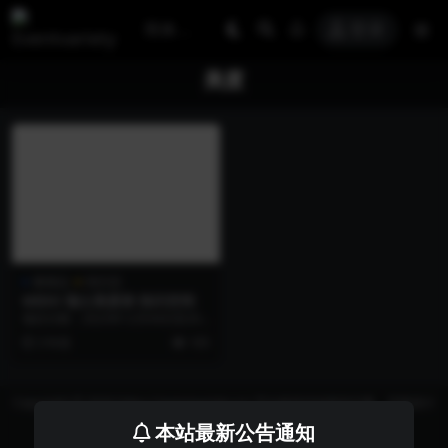
登录
美度
奢侈品
快闪店
MIDO 瑞士美度表 快闪空间
项目日期：2023年12月04日至202
4年01月02日 项目地点：深圳 布吉
3 年前
105
万...
Copyright © 2026 https://eventvariety.cn/ 平台提供活动策划方案、平面设计
和效果图的上传与下载，以及活动资源需求发布服务
本站最新公告通知
沪ICP备2023016881号-2
京公网安备 31011302007362