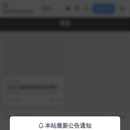
登录
美院
艺术展
2025 中国美术学院毕业季开
幕式
项目日期：2025年5月31日 项目地
点：杭州市上城区中国美术学院(南
1 年前
134
山校区) ...
Copyright © 2026 https://eventvariety.cn/ 平台提供活动策划方案、平面设计
和效果图的上传与下载，以及活动资源需求发布服务
本站最新公告通知
沪ICP备2023016881号-2
京公网安备 31011302007362