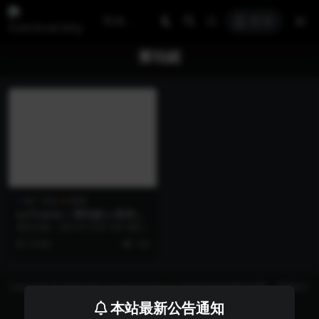
登录
莱珀妮
推广活动
案例
La Prairie | 莱珀妮 x 西岸博
览会
项目日期：2021年10月13日 项目
地点：上海市徐汇区西岸艺术中心
3 年前
149
项目名称：...
Copyright © 2026 https://eventvariety.cn/ 平台提供活动策划方案、平面设计
和效果图的上传与下载，以及活动资源需求发布服务
本站最新公告通知
沪ICP备2023016881号-2
京公网安备 31011302007362