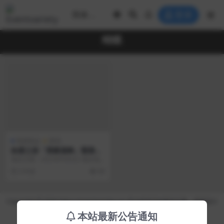
登录
蝴蝶
晚宴晚会
案例
纨素之肤「黑蝶漫舞」暨雅诗
兰黛战略投资官宣派对
项目日期：2023年9月6日 项目地
点：上海市虹口区上海外滩W酒店
3 年前
88
项目名称：纨...
Copyright © 2026 https://eventvariety.cn/ 平台提供活动策划方案、平面设计
和效果图的上传与下载，以及活动资源需求发布服务
本站最新公告通知
沪ICP备2023016881号-2
京公网安备 31011302007362