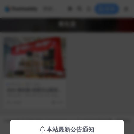
登录
资生堂
快闪店
推广活动
2023 资生堂×丝芙兰山茶花快
闪店
项目日期：2023年7月13日 项目地
点：成都市金牛区首开·龙湖成都西
2 年前
110
宸天街 项...
Copyright © 2026 https://eventvariety.cn/ 平台提供活动策划方案、平面设计
和效果图的上传与下载，以及活动资源需求发布服务
本站最新公告通知
沪ICP备2023016881号-2
京公网安备 31011302007362