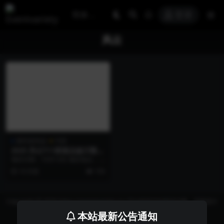
登录
风云
新车发布会
汽车
2025 风云T11家庭品鉴日暨预
售发布会
项目日期：10月13日 项目地点： /
活动主题：兑现 代理商：/ 主办
10 月前
159
方：风云...
Copyright © 2026 https://eventvariety.cn/ 平台提供活动策划方案、平面设计
和效果图的上传与下载，以及活动资源需求发布服务
本站最新公告通知
沪ICP备2023016881号-2
京公网安备 31011302007362