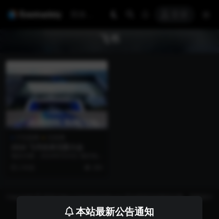
登录
飞书
IT互联网
互联网
2024 飞书未来无限大会
项目日期：2024年9月4日 项目地
点：上海市浦东新区世博中心 项目
2 年前
290
名称：202...
Copyright © 2026 https://eventvariety.cn/ 平台提供活动策划方案、平面设计
和效果图的上传与下载，以及活动资源需求发布服务
本站最新公告通知
沪ICP备2023016881号-2
京公网安备 31011302007362