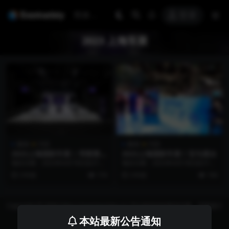
登录
2023 上海车展
案例
汽车
案例
汽车
2023上海国际车展 | 劳斯莱斯
2023上海国际车展丨宝马展台
展台
项目日期：2023年4月18日至27日
项目日期：2023年4月18日至27日
项目地点：上海市青浦区国家会展
项目地点：上海市青浦区国家会展
3 年前
174
3 年前
194
中心 项目...
中心 项目...
Copyright © 2026 https://eventvariety.cn/ 平台提供活动策划方案、平面设计
和效果图的上传与下载，以及活动资源需求发布服务
本站最新公告通知
沪ICP备2023016881号-2
京公网安备 31011302007362