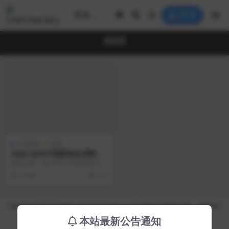
登录
AWE
大型展会
政府
2025 AWE中国家电及消费电
子博览会
项目日期：2025年3月20日至23日
项目地点：上海市浦东新区上海新
1 年前
117
国际博览中...
Copyright © 2026 https://eventvariety.cn/ 平台提供活动策划方案、平面设计
和效果图的上传与下载，以及活动资源需求发布服务
本站最新公告通知
沪ICP备2023016881号-2
京公网安备 31011302007362