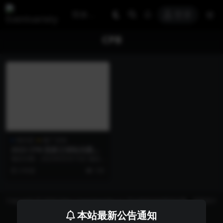
登录
CPB
快闪店
推广活动
2023 CPB 肌肤之钥钻光殿堂
– 合肥站
项目日期：2023年05月15日 项目
地点：合肥市蜀山区合肥银泰城 项
3 年前
135
目名称：2...
Copyright © 2026 https://eventvariety.cn/ 平台提供活动策划方案、平面设计
和效果图的上传与下载，以及活动资源需求发布服务
本站最新公告通知
沪ICP备2023016881号-2
京公网安备 31011302007362