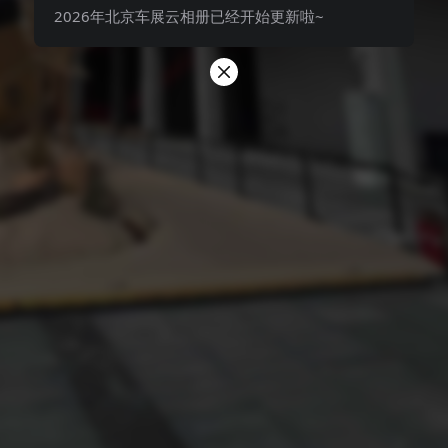
2026年北京车展云相册已经开始更新啦~