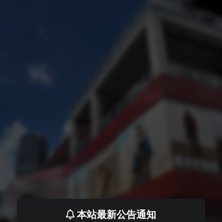
本站最新公告通知