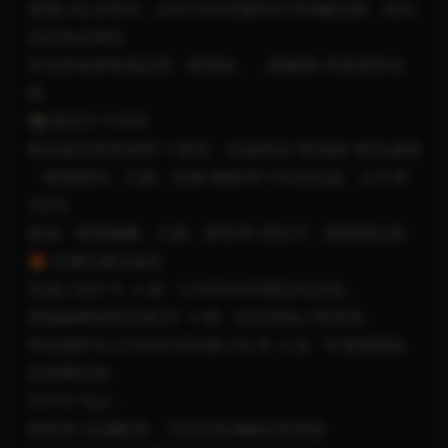
裸调口红全系列：从#314冷茶裸到#1966暖棕裸，找到
你的本命裸色
专业彩妆师现场定制「裸感妆」，素颜感+高级度双在
线
📸 限定打卡空间
精品酒店套房场景1:1复刻，丝绒床品+落地镜+晨光滤镜
「裸感晨间」主题：浴袍+咖啡杯+YSL彩妆盘，出片率
200%
夜场「裸感微醺」主题：香槟塔+霓虹灯，氛围感拉满
🎁 专属礼赠兑换区
完成三站打卡 → 抽「LOVENUDE限定化妆包」
现场购裸感系列满2件 → 赠「高定香氛小样套装」
带话题#YSLLOVENUDE#发小红书 → 抽「年度裸感妆
容免费定制」
OOTD Tips：
裸色系+金属配饰，与空间色调融合更高级