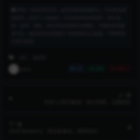
声明：本站所有文章，如无特殊说明或标注，均为本站原
创发布。任何个人或组织，在未征得本站同意时，禁止复
制、盗用、采集、发布本站内容到任何网站、书籍等各类媒
体平台。如若本站内容侵犯了原著者的合法权益，可联系我
们进行处理。
YSL
快闪店
pitch
分享
收藏
点赞(
1
)
上一篇
2026 上海万象城「春日有园」主题街区
下一篇
2026 Burberry「英伦妆备站」限时快闪