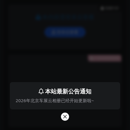
隐藏内容
本内容需登录后查看
登录后查看
已获得查看权限
本站最新公告通知
2026年北京车展云相册已经开始更新啦~