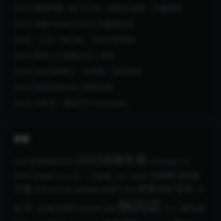
2026 潘海利根《游弋之地：伦敦名流录》主题展览
2026 花戏 Floral Drama 主题快闪店
2026「人生一串大赏」手作文创市集
2026 世界人工智能大会 | 京东
2026 ASICS亚瑟士「名堂街」快闪空间
2026 BilibiliWorld | 胜利女神
2026 小红书「美的万千moments」
标签
2023成都车展
LV
chinajoy
2023 慕尼黑国际车展
smart
代理商
mini
保时捷
一汽奥迪
vivo
YSL
三星
上海车展
兰蔻
奔驰
宝马
小
奥迪
华为
圣诞节
华伦天奴
历峰集团
奇瑞
快闪店
红书
新车发
展示管理
张园
店装空间
小鹏
情人节