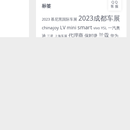
QQ
标签
客服
2023成都车展
2023 慕尼黑国际车展
smart
LV
mini
chinajoy
一汽奥
vivo
YSL
兰蔻
代理商
保时捷
迪
华为
三星
上海车展
奔驰
奥迪
圣诞节
华伦天奴
历峰集团
奇瑞
宝马
小红书
展示管理
张园
店装空间
小鹏
快闪店
新车发布会
欧莱
情人节
极星
隐藏内容
舞台
泡泡玛特
雅
祖马龙
福特
油罐艺术公园
设计管理
进博会
试驾
赫莲娜
蔚来
路特斯
迪奥
雅诗兰黛
布本站内容