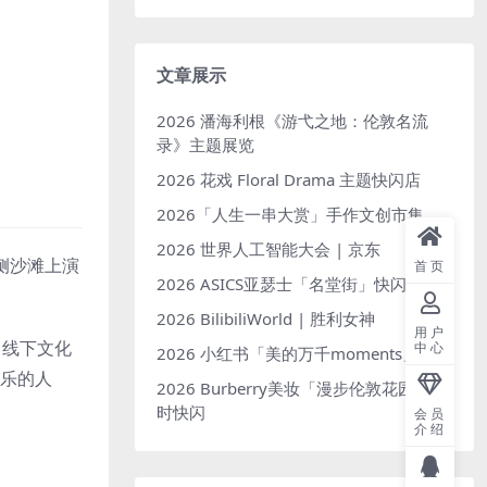
文章展示
2026 潘海利根《游弋之地：伦敦名流
录》主题展览
2026 花戏 Floral Drama 主题快闪店
2026「人生一串大赏」手作文创市集
2026 世界人工智能大会 | 京东
侧沙滩上演
首页
2026 ASICS亚瑟士「名堂街」快闪空间
2026 BilibiliWorld | 胜利女神
用户
，线下文化
中心
2026 小红书「美的万千moments」
音乐的人
2026 Burberry美妆「漫步伦敦花园」限
时快闪
会员
介绍